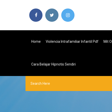
Home
Violencia Intrafamiliar Infantil Pdf
Mit 
Cara Belajar Hipnotis Sendiri