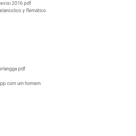
revisi 2016 pdf
lancolico y flemático
erlangga pdf
tsapp com um homem