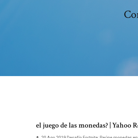
Com
el juego de las monedas? | Yahoo 
20 Ago 2019 Desafío Fortnite: Reúne monedas en 