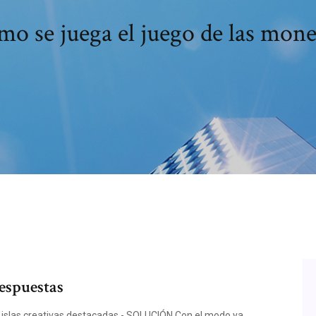
o se juega el juego de las mon
Respuestas
islas creativas destacadas - SOLUCIÓN Con el modo ya