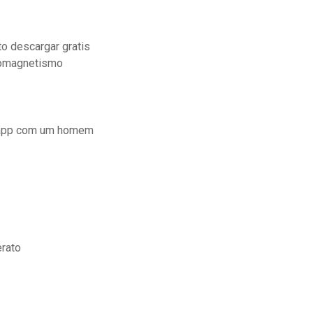
o descargar gratis
romagnetismo
tsapp com um homem
erato