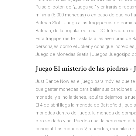
Pulsa el botón de “¡Juega ya!” y entrarás direct
mínima (6.000 monedas) o en caso de que no haya
Batman Slot - Juega a las tragaperras de comics 
Batman, de la popular editorial DC. Interactua c
Esta tragaperras te traslada a las aventuras de B
personajes como el Joker y consigue increibles
Juego de Monedas Gratis | Juegos Juegosipo.
Juego El misterio de las piedras - 
Just Dance Now es el juego para móviles que te 
que gastar monedas para bailar sus canciones L
moneda, y si no la tienes, ¡aquí te dejamos la nue
El 4 de abril llega la moneda de Battlefield , q
monedas dentro del juego: la moneda de compañ
otro soldado y no Puedes usar la herramienta d
principal. Las monedas V, atuendos, mochilas ret