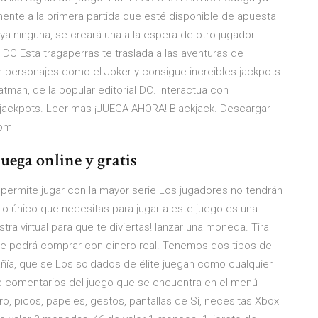
amente a la primera partida que esté disponible de apuesta
 ninguna, se creará una a la espera de otro jugador.
DC Esta tragaperras te traslada a las aventuras de
on personajes como el Joker y consigue increibles jackpots.
atman, de la popular editorial DC. Interactua con
 jackpots. Leer mas ¡JUEGA AHORA! Blackjack. Descargar
com
Juega online y gratis
permite jugar con la mayor serie Los jugadores no tendrán
o único que necesitas para jugar a este juego es una
stra virtual para que te diviertas! lanzar una moneda. Tira
ue se podrá comprar con dinero real. Tenemos dos tipos de
ía, que se Los soldados de élite juegan como cualquier
e comentarios del juego que se encuentra en el menú
ro, picos, papeles, gestos, pantallas de Sí, necesitas Xbox