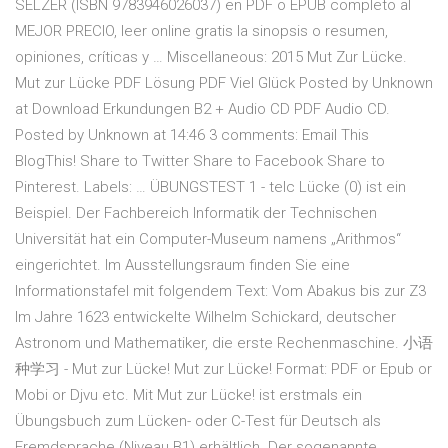
SELZER (ISBN 9783946026037) en PDF o EPUB completo al
MEJOR PRECIO, leer online gratis la sinopsis o resumen,
opiniones, críticas y … Miscellaneous: 2015 Mut Zur Lücke.
Mut zur Lücke PDF Lösung PDF Viel Glück Posted by Unknown
at Download Erkundungen B2 + Audio CD PDF Audio CD.
Posted by Unknown at 14:46 3 comments: Email This
BlogThis! Share to Twitter Share to Facebook Share to
Pinterest. Labels: … ÜBUNGSTEST 1 - telc Lücke (0) ist ein
Beispiel. Der Fachbereich Informatik der Technischen
Universität hat ein Computer-Museum namens „Arithmos“
eingerichtet. Im Ausstellungsraum finden Sie eine
Informationstafel mit folgendem Text: Vom Abakus bis zur Z3
Im Jahre 1623 entwickelte Wilhelm Schickard, deutscher
Astronom und Mathematiker, die erste Rechenmaschine. 小语
种学习 - Mut zur Lücke! Mut zur Lücke! Format: PDF or Epub or
Mobi or Djvu etc. Mit Mut zur Lücke! ist erstmals ein
Übungsbuch zum Lücken- oder C-Test für Deutsch als
Fremdsprache (Niveau B1) erhältlich. Der sogenannte