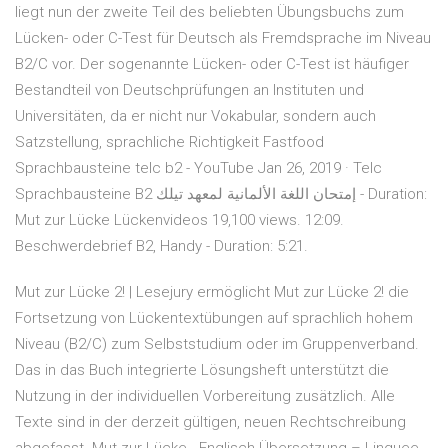
liegt nun der zweite Teil des beliebten Übungsbuchs zum
Lücken- oder C-Test für Deutsch als Fremdsprache im Niveau
B2/C vor. Der sogenannte Lücken- oder C-Test ist häufiger
Bestandteil von Deutschprüfungen an Instituten und
Universitäten, da er nicht nur Vokabular, sondern auch
Satzstellung, sprachliche Richtigkeit Fastfood
Sprachbausteine telc b2 - YouTube Jan 26, 2019 · Telc
Sprachbausteine B2 إمتحان اللغة الألمانية لمعهد تيلك - Duration:
Mut zur Lücke Lückenvideos 19,100 views. 12:09.
Beschwerdebrief B2, Handy - Duration: 5:21.
Mut zur Lücke 2! | Lesejury ermöglicht Mut zur Lücke 2! die
Fortsetzung von Lückentextübungen auf sprachlich hohem
Niveau (B2/C) zum Selbststudium oder im Gruppenverband.
Das in das Buch integrierte Lösungsheft unterstützt die
Nutzung in der individuellen Vorbereitung zusätzlich. Alle
Texte sind in der derzeit gültigen, neuen Rechtschreibung