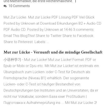
und Mathematiker, die erste Rechenmaschine.
10 Comments
Mut Zur Lücke. Mut zur Lücke PDF Lösung PDF Viel Glück
Posted by Unknown at Download Erkundungen B2 + Audio CD
PDF Audio CD. Posted by Unknown at 14:46 3 comments:
Email This BlogThis! Share to Twitter Share to Facebook
Share to Pinterest. Labels: …
Mut zur Lücke - Vernunft und die mündige Gesellschaft
小语种学习 - Mut zur Lücke! Mut zur Lücke! Format: PDF or
Epub or Mobi or Djvu etc. Mit Mut zur Lücke! ist erstmals ein
Übungsbuch zum Lücken- oder C-Test für Deutsch als
Fremdsprache (Niveau B1) erhältlich. Der sogenannte
Lücken- oder C-Test ist häufiger Bestandteil von
Deutschprüfungen bei Instituten und an Universitäten, da er
nicht nur Vokabular, sondern Базa книг ProStudium |
Подготовка к Aufnahmeprüfung ins ... Mit Mut zur Lücke 2!