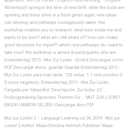
abgefasst. Mut zur Lücke - Englisch-Übersetzung – Linguee
Wörterbuch spring is the time of new birth. while the buds are
opening and trees shine in a fresh green again, new ideas
can develop and pathways courageously taken. this
workshop enables you to research: what lives inside me and
wants to be born? what am i still afraid of? how can i make
good decisions for myself? which new pathways do i want to
take now? the workshop is aimed at participants, who are
Entwicklertag 2015 - Mut Zur Lücke - Scribd Descargue como
PDF, Descargar ahora. guardar Guardar Entwicklertag 2015 -
Mut Zur Lücke para más tarde. 123 vistas. 1 1 voto positivo 0
0 votos negativos. Entwicklertag 2015 - Mut Zur Lücke.
Cargado por Yahya Brd. Descripción: Zur lücke. b2
Prüfungstraining Sprechen Themen Für … MUT ZUR LÜCKE?
EBOOK | MARION SELZER | Descargar libro PDF ...
Mut zur Lücke! 2 – Language Learning Jul 24, 2019 · Mut zur
Lücke! 2 Author: Maya-Christina Helmich Publisher: Maya-