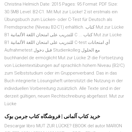
Christina Helmich Date: 2015 Pages: 95 Format: PDF Size:
30.5MB Level: B2-C1. Mit Mut zur Lücke! 2 ist erstmals ein
Übungsbuch zum Lücken- oder C-Test für Deutsch als
Fremdsprache (Niveau B2-C1) erhältlich. كتاب Mut zur Lücke
B1 للتدريب على امتحان اللغة الألمانية C ... كتاب Mut zur Lücke
B1 للتدريب على امتحان اللغة الألمانية C-test أي امتحانات
Aufnahmetest قبل دخول Studienkolleg مع الحلول
buchhandel.de ermöglicht Mut zur Lücke 2! die Fortsetzung
von Lückentextübungen auf sprachlich hohem Niveau (B2/C)
zum Selbststudium oder im Gruppenverband. Das in das
Buch integrierte Lösungsheft unterstützt die Nutzung in der
individuellen Vorbereitung zusätzlich. Alle Texte sind in der
derzeit gültigen, neuen Rechtschreibung abgefasst. Mut zur
Lücke
خرید کتاب آلمانی | فروشگاه کتاب جرمن بوک
Descargar libro MUT ZUR LÜCKE? EBOOK del autor MARION