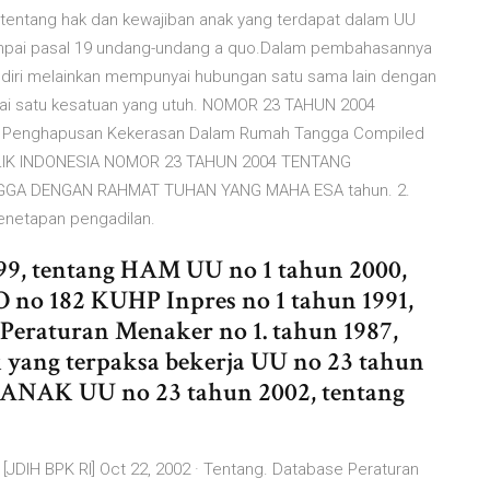
ntang hak dan kewajiban anak yang terdapat dalam UU
sampai pasal 19 undang-undang a quo.Dalam pembahasannya
sendiri melainkan mempunyai hubungan satu sama lain dengan
ai satu kesatuan yang utuh. NOMOR 23 TAHUN 2004
 Penghapusan Kekerasan Dalam Rumah Tangga Compiled
BLIK INDONESIA NOMOR 23 TAHUN 2004 TENTANG
A DENGAN RAHMAT TUHAN YANG MAHA ESA tahun. 2.
penetapan pengadilan.
999, tentang HAM UU no 1 tahun 2000,
 no 182 KUHP Inpres no 1 tahun 1991,
Peraturan Menaker no 1. tahun 1987,
 yang terpaksa bekerja UU no 23 tahun
NAK UU no 23 tahun 2002, tentang
[JDIH BPK RI] Oct 22, 2002 · Tentang. Database Peraturan