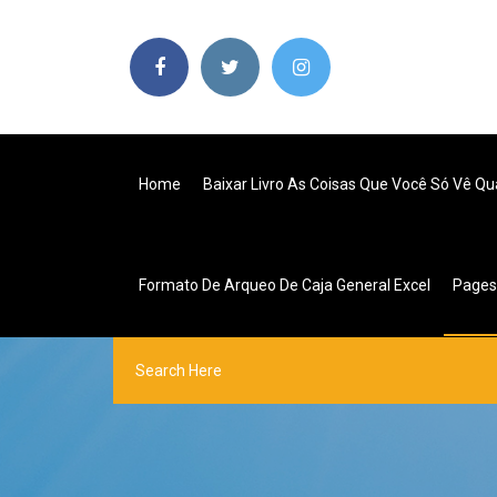
Home
Baixar Livro As Coisas Que Você Só Vê Q
Formato De Arqueo De Caja General Excel
Page