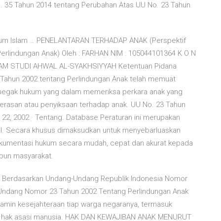
o. 35 Tahun 2014 tentang Perubahan Atas UU No. 23 Tahun
m Islam … PENELANTARAN TERHADAP ANAK (Perspektif
erlindungan Anak) Oleh : FARHAN NIM : 105044101364 K O N
ROGRAM STUDI AHWAL AL-SYAKHSIYYAH Ketentuan Pidana
 Tahun 2002 tentang Perlindungan Anak telah memuat
enegak hukum yang dalam memeriksa perkara anak yang
rasan atau penyiksaan terhadap anak. UU No. 23 Tahun
 22, 2002 · Tentang. Database Peraturan ini merupakan
 RI. Secara khusus dimaksudkan untuk menyebarluaskan
okumentasi hukum secara mudah, cepat dan akurat kepada
upun masyarakat.
a… Berdasarkan Undang-Undang Republik Indonesia Nomor
Undang Nomor 23 Tahun 2002 Tentang Perlindungan Anak
amin kesejahteraan tiap warga negaranya, termasuk
an hak asasi manusia. HAK DAN KEWAJIBAN ANAK MENURUT