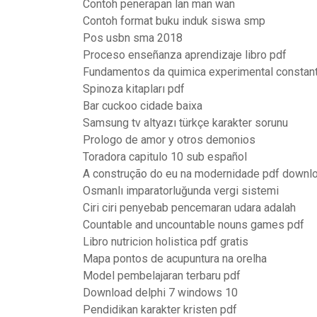
Contoh penerapan lan man wan
Contoh format buku induk siswa smp
Pos usbn sma 2018
Proceso enseñanza aprendizaje libro pdf
Fundamentos da quimica experimental constant
Spinoza kitapları pdf
Bar cuckoo cidade baixa
Samsung tv altyazı türkçe karakter sorunu
Prologo de amor y otros demonios
Toradora capitulo 10 sub español
A construção do eu na modernidade pdf downlo
Osmanlı imparatorluğunda vergi sistemi
Ciri ciri penyebab pencemaran udara adalah
Countable and uncountable nouns games pdf
Libro nutricion holistica pdf gratis
Mapa pontos de acupuntura na orelha
Model pembelajaran terbaru pdf
Download delphi 7 windows 10
Pendidikan karakter kristen pdf