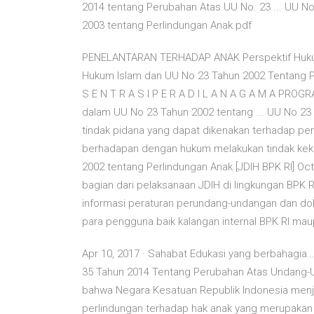
2014 tentang Perubahan Atas UU No. 23 ... UU N
2003 tentang Perlindungan Anak.pdf
PENELANTARAN TERHADAP ANAK Perspektif Huku
Hukum Islam dan UU No 23 Tahun 2002 Tentang P
S E N T R A S I P E R A D I L A N A G A M A P
dalam UU No 23 Tahun 2002 tentang ... UU No 23
tindak pidana yang dapat dikenakan terhadap p
berhadapan dengan hukum melakukan tindak keke
2002 tentang Perlindungan Anak [JDIH BPK RI] Oct
bagian dari pelaksanaan JDIH di lingkungan BPK
informasi peraturan perundang-undangan dan d
para pengguna baik kalangan internal BPK RI ma
Apr 10, 2017 · Sahabat Edukasi yang berbahagi
35 Tahun 2014 Tentang Perubahan Atas Undang-
bahwa Negara Kesatuan Republik Indonesia menj
perlindungan terhadap hak anak yang merupak