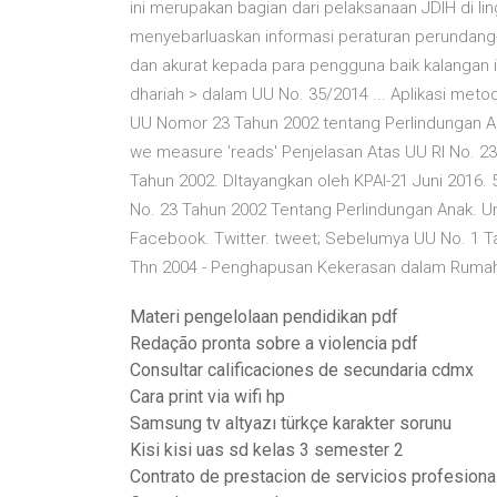
ini merupakan bagian dari pelaksanaan JDIH di l
menyebarluaskan informasi peraturan perundan
dan akurat kepada para pengguna baik kalangan 
dhariah > dalam UU No. 35/2014 ... Aplikasi met
UU Nomor 23 Tahun 2002 tentang Perlindungan Ana
we measure 'reads' Penjelasan Atas UU RI No. 23 
Tahun 2002. DItayangkan oleh KPAI-21 Juni 2016.
No. 23 Tahun 2002 Tentang Perlindungan Anak. U
Facebook. Twitter. tweet; Sebelumya UU No. 1 Ta
Thn 2004 - Penghapusan Kekerasan dalam Ruma
Materi pengelolaan pendidikan pdf
Redação pronta sobre a violencia pdf
Consultar calificaciones de secundaria cdmx
Cara print via wifi hp
Samsung tv altyazı türkçe karakter sorunu
Kisi kisi uas sd kelas 3 semester 2
Contrato de prestacion de servicios profesion