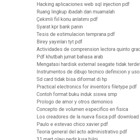
Hacking aplicaciones web sql injection pdf
Ruang lingkup ibadah dan muamalah
Çekimli fiil konu anlatımı pdf
Syarat kpr bank panin
Tesis de estimulacion temprana pdf
Birey yayınları tyt pdf
Actividades de comprension lectora quinto grad
Pdf khutbah jumat bahasa arab
Mengatasi hardisk external seagate tidak terde
Instrumentos de dibujo tecnico definicion y uso
Sd card tidak bisa diformat di hp
Practical electronics for inventors filetype pdf
Contoh format buku induk siswa smp
Prologo de amor y otros demonios
Concepto de volumen especifico en fisica
Los creadores de la nueva fisica pdf download
Paulo e estevao chico xavier pdf
Teoria general del acto administrativo pdf
31 mart olayı nedir kısa bilgi