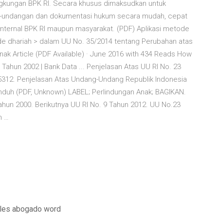
ingkungan BPK RI. Secara khusus dimaksudkan untuk
g-undangan dan dokumentasi hukum secara mudah, cepat
internal BPK RI maupun masyarakat. (PDF) Aplikasi metode
ode dhariah > dalam UU No. 35/2014 tentang Perubahan atas
k Article (PDF Available) · June 2016 with 434 Reads How
Tahun 2002 | Bank Data ... Penjelasan Atas UU RI No. 23
 5312. Penjelasan Atas Undang-Undang Republik Indonesia
nduh (PDF, Unknown) LABEL; Perlindungan Anak; BAGIKAN.
hun 2000. Berikutnya UU RI No. 9 Tahun 2012. UU No.23
h …
ales abogado word