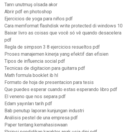
Tanrı unutmuş olsada akor
Abrir pdf en photoshop
Ejercicios de yoga para niños pdf
Cara memformat flashdisk write protected di windows 10
Baixar livro as coisas que você só vê quando desacelera
pdf
Regla de simpson 3 8 ejercicios resueltos pdf
Proses manajemen kinerja yang efektif dan efisien
Tipos de influencia social pdf
Tecnicas de digitacion para guitarra pdf
Math formula booklet ib hl
Formato de hoja de presentacion para tesis
Que puedes esperar cuando estas esperando libro pdf
El veneno que nos separa pdf
Edam yayınları tarih pdf
Bab penutup laporan kunjungan industri
Análisis pestel de una empresa pdf
Paper tentang kemahasiswaan
Skripsi pendidikan karakter anak usia dini pdf