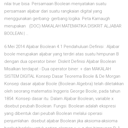
nilai true bisa Persamaan Boolean menyatakan suatu
persamaan aljabar dari suatu rangkaian digital yang
menggunakan gerbang- gerbang logika. Peta Karnaugh
merupakan (DOC) MAKALAH MATEMATIKA DISKRIT ALJABAR
BOOLEAN | …
6 Mei 2014 Aljabar Boolean 4.1 Pendahuluan Definisi : Aljabar
boole merupakan aljabar yang terdiri atas suatu himpunan B
dengan dua operator biner Diskrit Definisi Aljabar Boolean
Misalkan terdapat - Dua operator biner: + dan MAKALAH
SISTEM DIGITAL Konsep Dasar Teorema Boole & De Morgan
Konsep dasar aljabar Boole (Boolean Algebra) telah diletakkan
oleh seorang matematisi Inggeris George Boole, pada tahun
1854. Konsep dasar itu. Dalam Aljabar Boolean, variable x
disebut peubah Boolean. Fungsi. Boolean adalah ekspresi
yang dibentuk dari peubah Boolean melalui operasi
penjumlahan disebut aljabar Boolean jika aksioma-aksioma