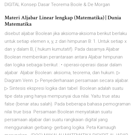
DIGITAL Konsep Dasar Teorema Boole & De Morgan
Materi Aljabar Linear lengkap (Matematika) | Dunia
Matematika
disebut aljabar Boolean jika aksioma-aksioma berikut berlaku
untuk setiap elemen x, y, z dari himpunan B: 1. Untuk setiap x
dan y dalam B, ( hukum kumutatif). Pada dasarnya Aljabar
Boolean memberikan perantaraan antara Aljabar himpunan
dan logika sebagai berikut : • operasi-operasi dasar dalam
aljabar Aljabar Boolean: aksioma, teorema, dan hukum. ▷
Diagram Venn. ▷ Penyederhanaan persamaan secara aljabar.
▷ Sintesis ekspresi logika dari tabel Boolean adalah suatu
tipe data yang hanya mempunyai dua nilai. Yaitu true atau
false (benar atau salah). Pada beberapa bahasa pemograman
nilai true bisa Persamaan Boolean menyatakan suatu
persamaan aljabar dari suatu rangkaian digital yang
menggunakan gerbang- gerbang logika. Peta Karnaugh