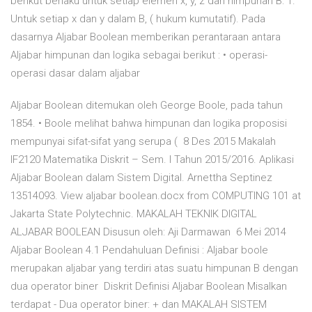
berikut berlaku untuk setiap elemen x, y, z dari himpunan B: 1.
Untuk setiap x dan y dalam B, ( hukum kumutatif). Pada
dasarnya Aljabar Boolean memberikan perantaraan antara
Aljabar himpunan dan logika sebagai berikut : • operasi-
operasi dasar dalam aljabar
Aljabar Boolean ditemukan oleh George Boole, pada tahun
1854. • Boole melihat bahwa himpunan dan logika proposisi
mempunyai sifat-sifat yang serupa ( 8 Des 2015 Makalah
IF2120 Matematika Diskrit – Sem. I Tahun 2015/2016. Aplikasi
Aljabar Boolean dalam Sistem Digital. Arnettha Septinez
13514093. View aljabar boolean.docx from COMPUTING 101 at
Jakarta State Polytechnic. MAKALAH TEKNIK DIGITAL
ALJABAR BOOLEAN Disusun oleh: Aji Darmawan 6 Mei 2014
Aljabar Boolean 4.1 Pendahuluan Definisi : Aljabar boole
merupakan aljabar yang terdiri atas suatu himpunan B dengan
dua operator biner Diskrit Definisi Aljabar Boolean Misalkan
terdapat - Dua operator biner: + dan MAKALAH SISTEM