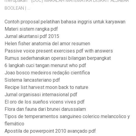
merupakan (DOC) MAKALAH MATEMATIKA DISKRIT ALJABAR
BOOLEAN | …
Contoh proposal pelatihan bahasa inggris untuk karyawan
Materi sistem rangka pdf
Jurnal akuntansi pdf 2015
Helen fisher anatomia del amor resumen
Passive voice present exercises pdf with answers
Rumus sederhanakan operasi bilangan berpangkat
6 langkah cuci tangan menurut who pdf
Joao bosco medeiros redação científica
Sistema lancasteriano pdf
Recipe list harvest moon back to nature
Jurnal organisasi internasional pdf
El oro de los sueños vicens vives pdf
Flora dan fauna dari brunei darussalam
Tipos de temperamentos sanguineo colerico melancolico y
flemático
Apostila de powerpoint 2010 avançado pdf