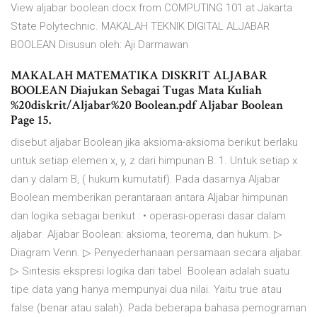
View aljabar boolean.docx from COMPUTING 101 at Jakarta
State Polytechnic. MAKALAH TEKNIK DIGITAL ALJABAR
BOOLEAN Disusun oleh: Aji Darmawan
MAKALAH MATEMATIKA DISKRIT ALJABAR
BOOLEAN Diajukan Sebagai Tugas Mata Kuliah
%20diskrit/Aljabar%20 Boolean.pdf Aljabar Boolean
Page 15.
disebut aljabar Boolean jika aksioma-aksioma berikut berlaku
untuk setiap elemen x, y, z dari himpunan B: 1. Untuk setiap x
dan y dalam B, ( hukum kumutatif). Pada dasarnya Aljabar
Boolean memberikan perantaraan antara Aljabar himpunan
dan logika sebagai berikut : • operasi-operasi dasar dalam
aljabar Aljabar Boolean: aksioma, teorema, dan hukum. ▷
Diagram Venn. ▷ Penyederhanaan persamaan secara aljabar.
▷ Sintesis ekspresi logika dari tabel Boolean adalah suatu
tipe data yang hanya mempunyai dua nilai. Yaitu true atau
false (benar atau salah). Pada beberapa bahasa pemograman