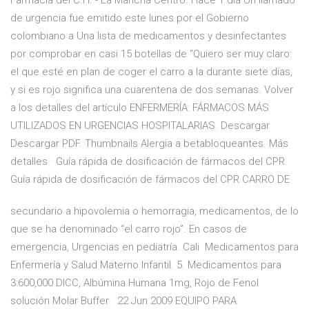
Farmacia del C.H. - La Mancha Centro. Hace 1 día Un llamado
de urgencia fue emitido este lunes por el Gobierno
colombiano a Una lista de medicamentos y desinfectantes
por comprobar en casi 15 botellas de “Quiero ser muy claro:
el que esté en plan de coger el carro a la durante siete días,
y si es rojo significa una cuarentena de dos semanas. Volver
a los detalles del artículo ENFERMERÍA: FÁRMACOS MÁS
UTILIZADOS EN URGENCIAS HOSPITALARIAS. Descargar
Descargar PDF. Thumbnails Alergia a betabloqueantes. Más
detalles · Guía rápida de dosificación de fármacos del CPR.
Guía rápida de dosificación de fármacos del CPR CARRO DE
secundario a hipovolemia o hemorragia, medicamentos, de lo
que se ha denominado “el carro rojo”. En casos de
emergencia, Urgencias en pediatría. Cali Medicamentos para
Enfermería y Salud Materno Infantil. 5. Medicamentos para
3:600,000 DICC, Albúmina Humana 1mg, Rojo de Fenol
solución Molar Buffer 22 Jun 2009 EQUIPO PARA