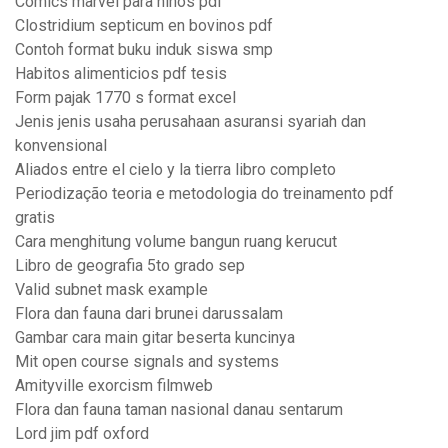
Comics marvel para niños pdf
Clostridium septicum en bovinos pdf
Contoh format buku induk siswa smp
Habitos alimenticios pdf tesis
Form pajak 1770 s format excel
Jenis jenis usaha perusahaan asuransi syariah dan
konvensional
Aliados entre el cielo y la tierra libro completo
Periodização teoria e metodologia do treinamento pdf
gratis
Cara menghitung volume bangun ruang kerucut
Libro de geografia 5to grado sep
Valid subnet mask example
Flora dan fauna dari brunei darussalam
Gambar cara main gitar beserta kuncinya
Mit open course signals and systems
Amityville exorcism filmweb
Flora dan fauna taman nasional danau sentarum
Lord jim pdf oxford